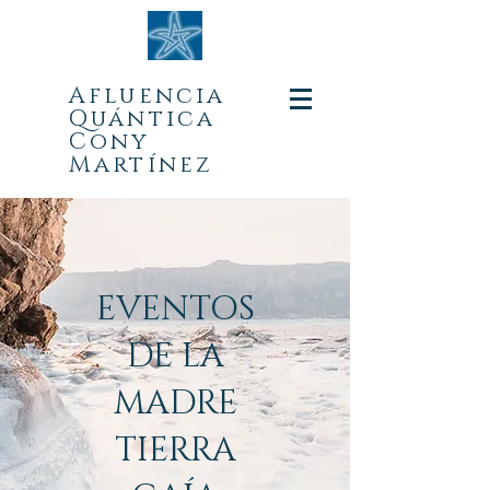
Afluencia
Quá
ntica
Cony
Martínez
EVENTOS
DE LA
MADRE
TIERRA