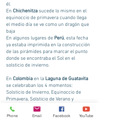
él.
En
Chichenitza
sucede lo mismo en el
equinoccio de primavera cuando llega
el medio día se ve como un dragón que
baja
En algunos lugares de
Perú
, esta fecha
ya estaba imprimida en la construcción
de las pirámides para marcar el punto
donde se encontraba el Sol en el
solsticio de invierno.
En
Colombia
en la
Laguna de Guatavita
se celebraban los 4 momentos:
Solsticio de Invierno, Equinoccio de
Primavera, Solsticio de Verano y
Equinoccio de Otoño.
Phone
Email
Facebook
YouTube
En
Syrius
en medio de lagunas y
montañas sagradas celebramos estos
cuatro momentos al igual que nuestros