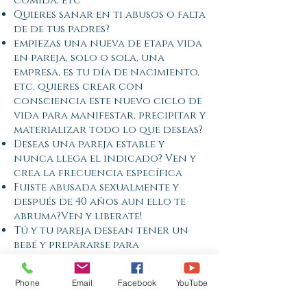
comida, etc
Quieres sanar en ti abusos o falta
de de tus padres?
empiezas una nueva de etapa vida
en pareja, solo o sola, una
empresa, es tu día de nacimiento,
etc. quieres crear con
consciencia este nuevo ciclo de
vida para manifestar, precipitar y
materializar todo lo que deseas?
Deseas una pareja estable y
nunca llega el indicado? Ven y
crea la frecuencia específica
Fuiste abusada sexualmente y
después de 40 años aun ello te
abruma?Ven y liberate!
Tú y tu pareja desean tener un
bebé y prepararse para
engendrarlo con consciencia?
Te dejo tu pareja hace años y aún
Phone
Email
Facebook
YouTube
no puedes asimilarlo?
Quedaste embarazada, intentaste