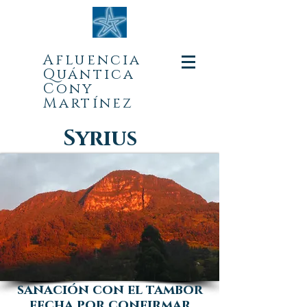
Afluencia
Quá
ntica
Cony
Martínez
Syrius
sanación con el tambor
fecha por confirmar