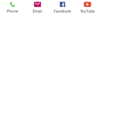
Phone
Email
Facebook
YouTube
"Ven a
Transformart
e para
Transformar
Tu Vida y Tu
Realidad!"