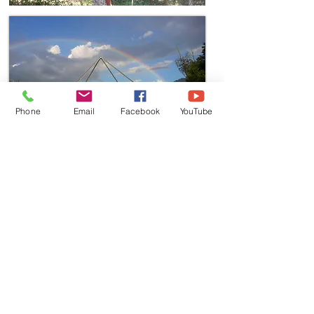
Phone
Email
Facebook
YouTube
Información Detallada Creencias
Vive Tu Renacer
"La celebración de la Cosecha y la
Preparación para la Abundancia"
El Gran Secreto para Vivir
Plenamente recibiendo Riqueza
en Tu Vida
Creación Profunda en